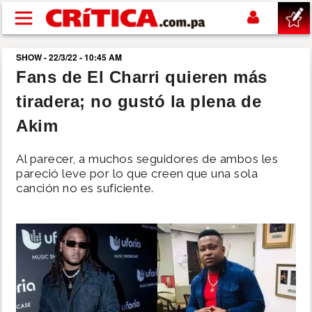
Pasar al contenido principal
SHOW - 22/3/22 - 10:45 AM
buscar
Fans de El Charri quieren más
tiradera; no gustó la plena de
SUCESOS
Akim
NACIONAL
Al parecer, a muchos seguidores de ambos les
pareció leve por lo que creen que una sola
POLÍTICA
canción no es suficiente.
SHOW
DEPORTES
MUNDO