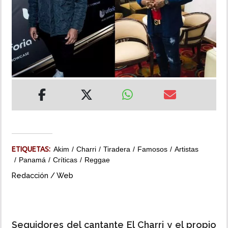
INSÓLITAS
MULTIMEDIA
IMPRESO
ETIQUETAS:
Akim
Charri
Tiradera
Famosos
Artistas
Panamá
Críticas
Reggae
Redacción / Web
Seguidores del cantante El Charri y el propio