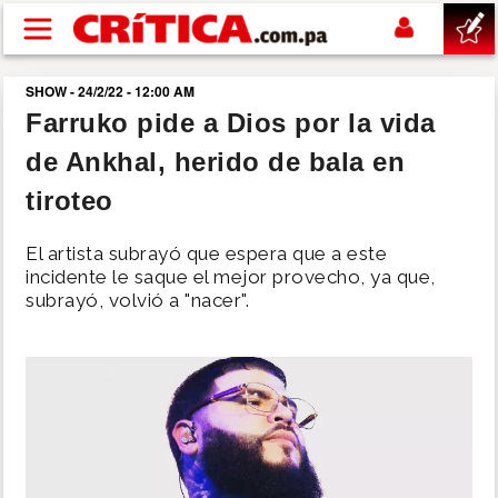
Pasar al contenido principal
SHOW - 24/2/22 - 12:00 AM
buscar
Farruko pide a Dios por la vida
de Ankhal, herido de bala en
SUCESOS
tiroteo
NACIONAL
El artista subrayó que espera que a este
incidente le saque el mejor provecho, ya que,
POLÍTICA
subrayó, volvió a "nacer".
SHOW
DEPORTES
MUNDO