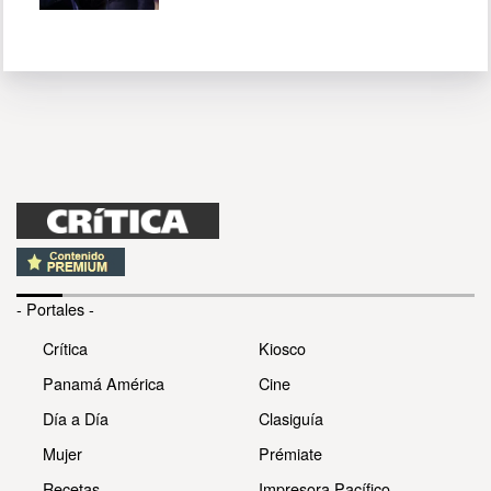
- Portales -
Crítica
Kiosco
Panamá América
Cine
Día a Día
Clasiguía
Mujer
Prémiate
Recetas
Impresora Pacífico