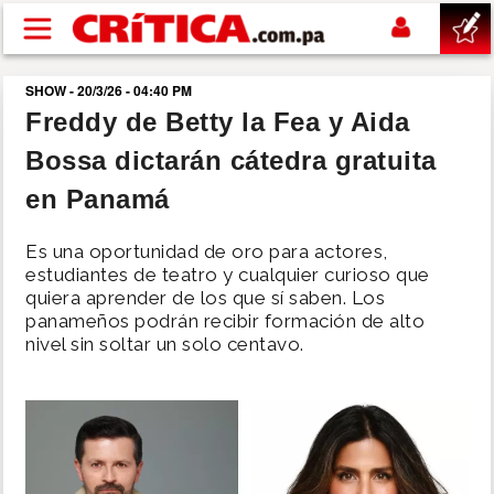
Pasar al contenido principal
SHOW - 20/3/26 - 04:40 PM
buscar
Freddy de Betty la Fea y Aida
Bossa dictarán cátedra gratuita
SUCESOS
en Panamá
NACIONAL
Es una oportunidad de oro para actores,
estudiantes de teatro y cualquier curioso que
POLÍTICA
quiera aprender de los que sí saben. Los
panameños podrán recibir formación de alto
nivel sin soltar un solo centavo.
SHOW
DEPORTES
MUNDO