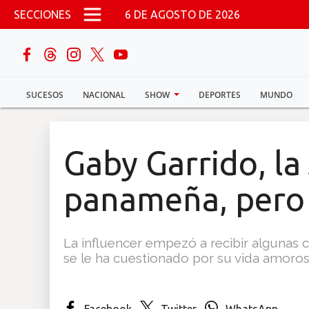
Pasar al contenido principal
SECCIONES
6 DE AGOSTO DE 2026
buscar
SUCESOS
NACIONAL
SHOW
DEPORTES
MUNDO
Sucesos
Nacional
Gaby Garrido, la
Política
panameña, pero
Show
La influencer empezó a recibir algunas c
Deportes
se le ha cuestionado por su vida amoros
Mundo
Facebook
Twitter
WhatsApp