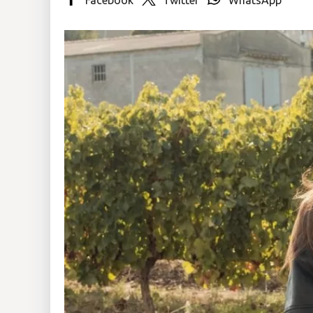
Insólitas
Multimedia
Impreso