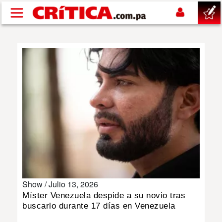
Pasar al contenido principal
buscar
SUCESOS
NACIONAL
POLÍTICA
SHOW
Show /
Julio 13, 2026
DEPORTES
Míster Venezuela despide a su novio tras
buscarlo durante 17 días en Venezuela
MUNDO