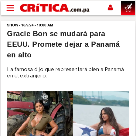
Pasar al contenido principal
SHOW - 18/9/24 - 10:00 AM
buscar
Gracie Bon se mudará para
EEUU. Promete dejar a Panamá
SUCESOS
en alto
NACIONAL
La famosa dijo que representará bien a Panamá
en el extranjero.
POLÍTICA
SHOW
DEPORTES
MUNDO