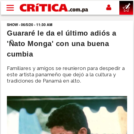
Pasar al contenido principal
SHOW - 06/5/20 - 11:30 AM
buscar
Guararé le da el último adiós a
'Ñato Monga' con una buena
SUCESOS
cumbia
NACIONAL
Familiares y amigos se reunieron para despedir a
este artista panameño que dejó a la cultura y
POLÍTICA
tradiciones de Panamá en alto.
SHOW
DEPORTES
MUNDO