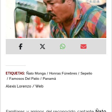
INSÓLITAS
MULTIMEDIA
IMPRESO
ETIQUETAS:
Ñato Monga
Honras Fúnebres
Sepelio
Famosos Del Patio
Panamá
Alexis Lorenzo / Web
Ñato
Familiares y amigos del reconocido cantante