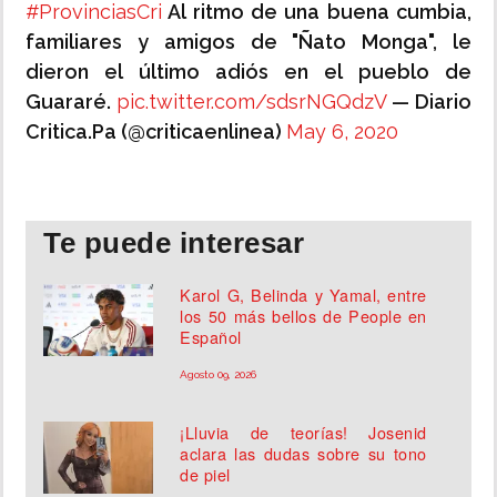
#ProvinciasCri
Al ritmo de una buena cumbia,
familiares y amigos de "Ñato Monga", le
dieron el último adiós en el pueblo de
Guararé.
pic.twitter.com/sdsrNGQdzV
— Diario
Critica.Pa (@criticaenlinea)
May 6, 2020
Te puede interesar
Karol G, Belinda y Yamal, entre
los 50 más bellos de People en
Español
Agosto 09, 2026
¡Lluvia de teorías! Josenid
aclara las dudas sobre su tono
de piel