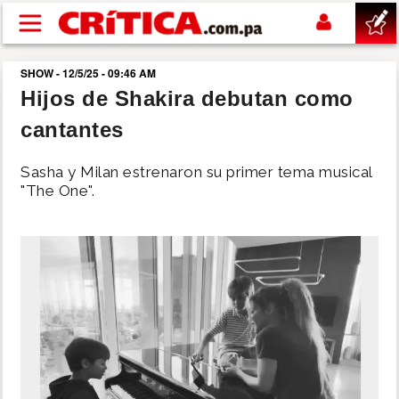
Pasar al contenido principal
SHOW - 12/5/25 - 09:46 AM
buscar
Hijos de Shakira debutan como
cantantes
SUCESOS
Sasha y Milan estrenaron su primer tema musical
NACIONAL
"The One".
POLÍTICA
SHOW
DEPORTES
MUNDO