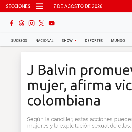
Pasar al contenido principal
SECCIONES
7 DE AGOSTO DE 2026
buscar
SUCESOS
NACIONAL
SHOW
DEPORTES
MUNDO
Sucesos
Nacional
J Balvin promuev
Política
mujer, afirma vi
Show
colombiana
Deportes
Según la canciller, estas acciones pueden
mujeres y la explotación sexual de ellas.
Mundo