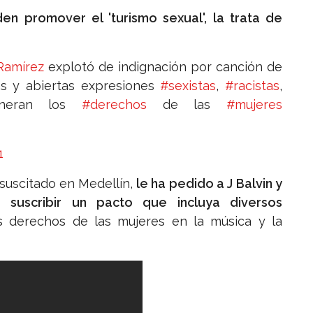
n promover el 'turismo sexual', la trata de
Ramírez
explotó de indignación por canción de
tas y abiertas expresiones
#sexistas
,
#racistas
,
neran los
#derechos
de las
#mujeres
1
suscitado en Medellín,
le ha pedido a J Balvin y
a suscribir un pacto que incluya diversos
 derechos de las mujeres en la música y la