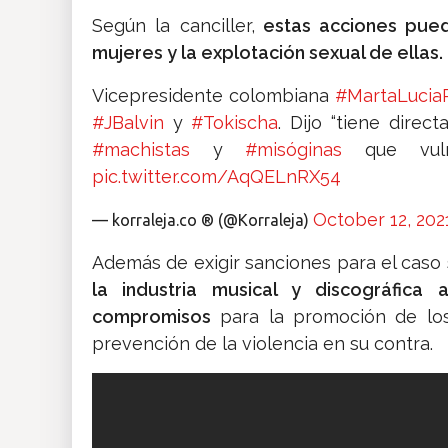
Según la canciller,
estas acciones puede
mujeres y la explotación sexual de ellas.
Vicepresidente colombiana
#MartaLucia
#JBalvin
y
#Tokischa
. Dijo “tiene direc
#machistas
y
#misóginas
que vul
pic.twitter.com/AqQELnRX54
October 12, 202
— korraleja.co ® (@Korraleja)
Además de exigir sanciones para el caso 
la industria musical y discográfica 
compromisos
para la promoción de los
prevención de la violencia en su contra.