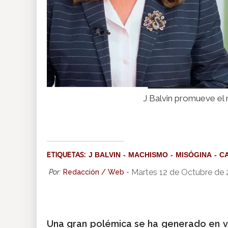
J Balvin promueve el 
ETIQUETAS:
J BALVIN
MACHISMO
MISÓGINA
C
Martes 12 de Octubre de 
Por:
Redacción / Web
-
Una gran polémica se ha generado en v