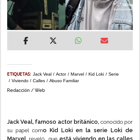
INSÓLITAS
MULTIMEDIA
IMPRESO
ETIQUETAS:
Jack Veal
Actor
Marvel
Kid Loki
Serie
Viviendo
Calles
Abuso Familiar
Redacción / Web
Jack Veal, famoso actor británico,
conocido por
o Kid Loki en la serie Loki de
su papel com
Marvel
está viviendo en las calles
, reveló que