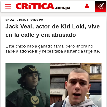
Pasar al contenido principal
SHOW - 04/12/24 - 04:30 PM
buscar
Jack Veal, actor de Kid Loki, vive
en la calle y era abusado
SUCESOS
Este chico había ganado fama, pero ahora no
NACIONAL
sabe a adónde ir y necesitaba asistencia urgente.
POLÍTICA
SHOW
DEPORTES
MUNDO