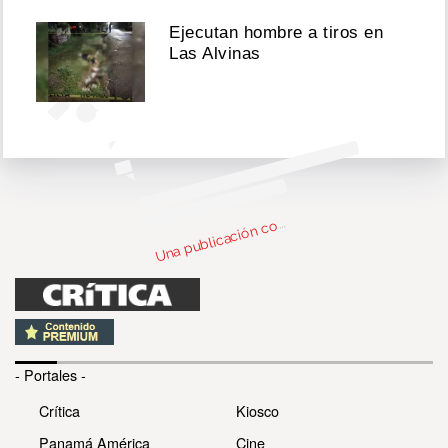
publicación
en
Ejecutan hombre a tiros en
Instagram
Las Alvinas
n
bl
c
c
par
d
e j
p
e
evi
e 
@j
p
e
evi
U
m
e)
o
- Portales -
Crítica
Kiosco
Panamá América
Cine