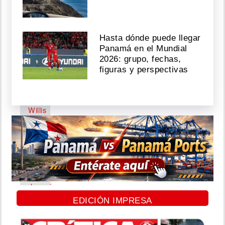
como
presidente
Agosto
Hasta dónde puede llegar
Panamá en el Mundial
07,
2026: grupo, fechas,
2026
figuras y perspectivas
Bruce
Willis
reaparece
en
una
iglesia;
su
cerebro
se
donará
a
EDICIÓN IMPRESA
la
ciencia