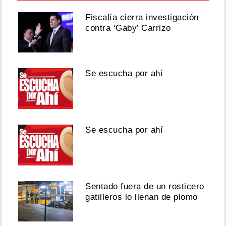
Fiscalía cierra investigación
contra ‘Gaby’ Carrizo
Diego
De
Obaldía
y
Se escucha por ahí
Mafe
Achurra
se
casaron
Agosto
Se escucha por ahí
07,
2026
Sentado fuera de un rosticero
gatilleros lo llenan de plomo
Ver
esta