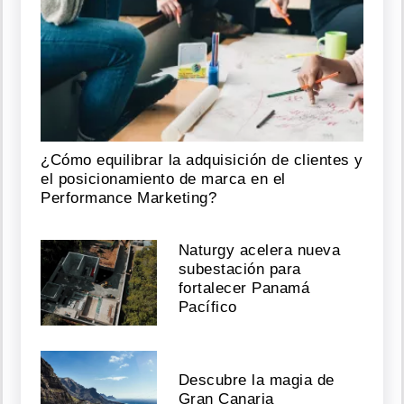
le
canta
al
desamor
Agosto
08,
2026
¿Cómo equilibrar la adquisición de clientes y
el posicionamiento de marca en el
Performance Marketing?
Petro
se
despide
Naturgy acelera nueva
de
subestación para
la
fortalecer Panamá
Casa
Pacífico
de
Nariño
en
su
Descubre la magia de
último
acto
Gran Canaria