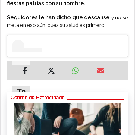
fiestas patrias con su nombre.
Seguidores le han dicho que descanse
y no se
meta en eso aún, pues su salud es primero.
Te
puede
Contenido Patrocinado
interesar
Karol
G