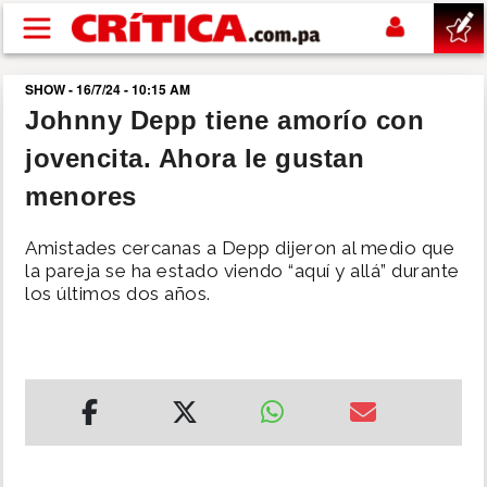
Pasar al contenido principal
SHOW - 16/7/24 - 10:15 AM
buscar
Johnny Depp tiene amorío con
jovencita. Ahora le gustan
SUCESOS
menores
NACIONAL
Amistades cercanas a Depp dijeron al medio que
la pareja se ha estado viendo “aquí y allá” durante
POLÍTICA
los últimos dos años.
SHOW
DEPORTES
MUNDO