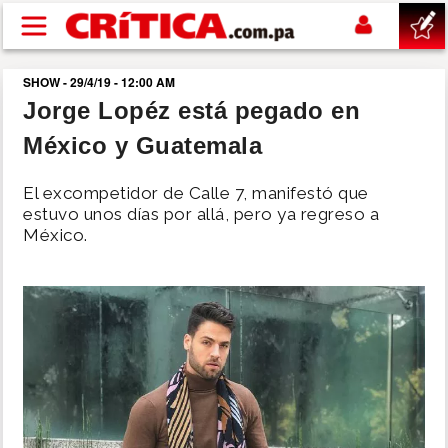
Pasar al contenido principal
SHOW - 29/4/19 - 12:00 AM
buscar
Jorge Lopéz está pegado en
México y Guatemala
SUCESOS
El excompetidor de Calle 7, manifestó que
NACIONAL
estuvo unos días por allá, pero ya regreso a
México.
POLÍTICA
SHOW
DEPORTES
MUNDO