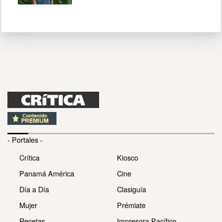
- Portales -
Crítica
Kiosco
Panamá América
Cine
Día a Día
Clasiguía
Mujer
Prémiate
Recetas
Impresora Pacífico