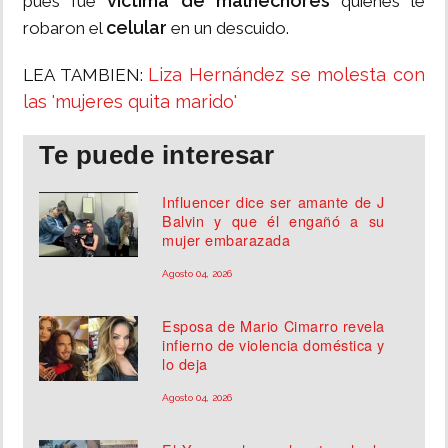
víctima de malhechores
pues fue
quienes le
celular
robaron el
en un descuido.
Liza Hernández se molesta con
LEA TAMBIEN:
las 'mujeres quita marido'
Te puede interesar
Influencer dice ser amante de J
Balvin y que él engañó a su
mujer embarazada
Agosto 04, 2026
Esposa de Mario Cimarro revela
infierno de violencia doméstica y
lo deja
Agosto 04, 2026