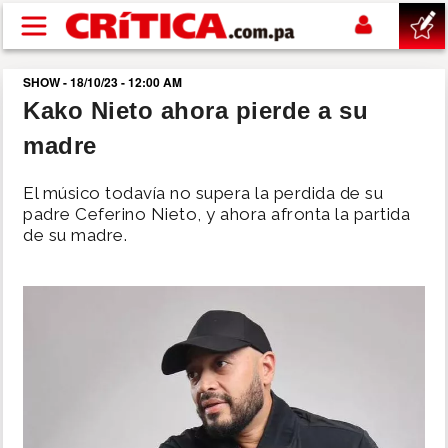
Pasar al contenido principal
SHOW - 18/10/23 - 12:00 AM
buscar
Kako Nieto ahora pierde a su
madre
SUCESOS
El músico todavía no supera la perdida de su
NACIONAL
padre Ceferino Nieto, y ahora afronta la partida
de su madre.
POLÍTICA
SHOW
DEPORTES
MUNDO