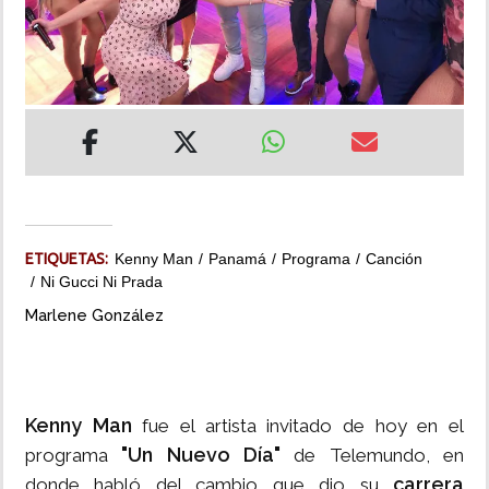
INSÓLITAS
MULTIMEDIA
IMPRESO
ETIQUETAS:
Kenny Man
Panamá
Programa
Canción
Ni Gucci Ni Prada
Marlene González
Kenny Man
fue el artista invitado de hoy en el
"Un Nuevo Día"
programa
de Telemundo, en
carrera
donde habló del cambio que dio su