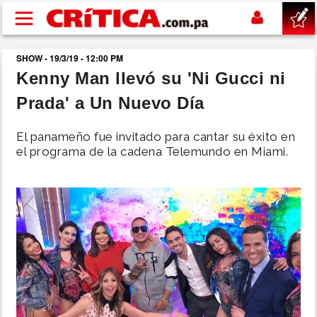
Pasar al contenido principal
SHOW - 19/3/19 - 12:00 PM
buscar
Kenny Man llevó su 'Ni Gucci ni
Prada' a Un Nuevo Día
SUCESOS
El panameño fue invitado para cantar su éxito en
NACIONAL
el programa de la cadena Telemundo en Miami.
POLÍTICA
SHOW
DEPORTES
MUNDO