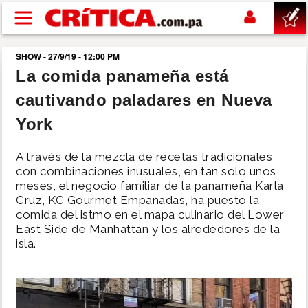
Pasar al contenido principal
SHOW - 27/9/19 - 12:00 PM
buscar
La comida panameña está
cautivando paladares en Nueva
SUCESOS
York
NACIONAL
A través de la mezcla de recetas tradicionales
con combinaciones inusuales, en tan solo unos
POLÍTICA
meses, el negocio familiar de la panameña Karla
Cruz, KC Gourmet Empanadas, ha puesto la
comida del istmo en el mapa culinario del Lower
SHOW
East Side de Manhattan y los alrededores de la
isla.
DEPORTES
MUNDO