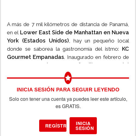
A más de 7 mil kilómetros de distancia de Panamá,
Lower East Side de Manhattan en Nueva
en el
York (Estados Unidos)
, hay un pequeño local
KC
donde se saborea la gastronomía del istmo:
Gourmet Empanadas
. Inaugurado en febrero de
Karla Cruz y su familia, se trata del
este año por
único restaurante panameño en toda la Gran
Manzana
.
INICIA SESIÓN PARA SEGUIR LEYENDO
Solo con tener una cuenta ya puedes leer este artículo,
es GRATIS.
INICIA
REGÍSTRATE
SESIÓN