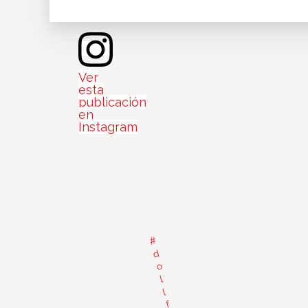
Ver
esta
publicación
en
Instagram
#
d
o
l
l
f