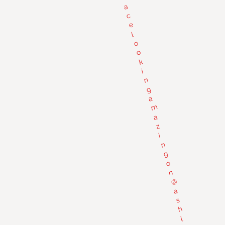
a
c
e
l
o
o
k
i
n
g
a
m
a
z
i
n
g
o
n
@
a
s
h
l