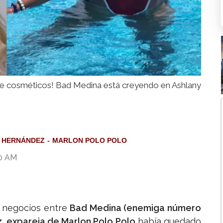
de cosméticos! Bad Medina está creyendo en Ashlany
A HERNÁNDEZ
MARLON POLO POLO
30 AM
e negocios entre
Bad Medina (enemiga número
, expareja de Marlon Polo Polo
había quedado