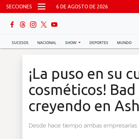
Pasar al contenido principal
SECCIONES
6 DE AGOSTO DE 2026
buscar
SUCESOS
NACIONAL
SHOW
DEPORTES
MUNDO
Sucesos
Nacional
¡La puso en su c
Política
cosméticos! Bad
Show
creyendo en Ash
Deportes
Desde hace tiempo ambas empresarias ha
Mundo