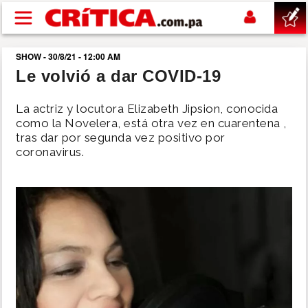
Pasar al contenido principal
SHOW - 30/8/21 - 12:00 AM
buscar
Le volvió a dar COVID-19
SUCESOS
La actriz y locutora Elizabeth Jipsion, conocida
como la Novelera, está otra vez en cuarentena ,
tras dar por segunda vez positivo por
NACIONAL
coronavirus.
POLÍTICA
SHOW
DEPORTES
MUNDO