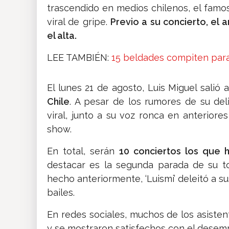
trascendido en medios chilenos, el famo
viral de gripe.
Previo a su concierto, el 
el alta.
LEE TAMBIÉN:
15 beldades compiten para
El lunes 21 de agosto, Luis Miguel salió
Chile
. A pesar de los rumores de su de
viral, junto a su voz ronca en anteriore
show.
En total, serán
10 conciertos los que h
destacar es la segunda parada de su t
hecho anteriormente, ‘Luismi’ deleitó a su
bailes.
En redes sociales, muchos de los asisten
y se mostraron satisfechos con el desemp