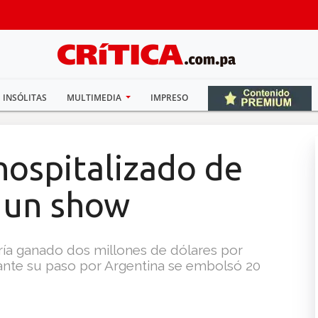
INSÓLITAS
MULTIMEDIA
IMPRESO
hospitalizado de
 un show
bría ganado dos millones de dólares por
rante su paso por Argentina se embolsó 20