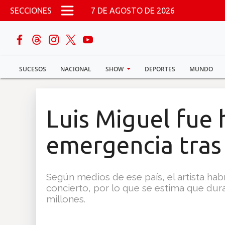
Pasar al contenido principal
SECCIONES
7 DE AGOSTO DE 2026
buscar
SUCESOS
NACIONAL
SHOW
DEPORTES
MUNDO
Sucesos
Nacional
Luis Miguel fue 
Política
emergencia tras
Show
Según medios de ese país, el artista ha
Deportes
concierto, por lo que se estima que du
millones.
Mundo