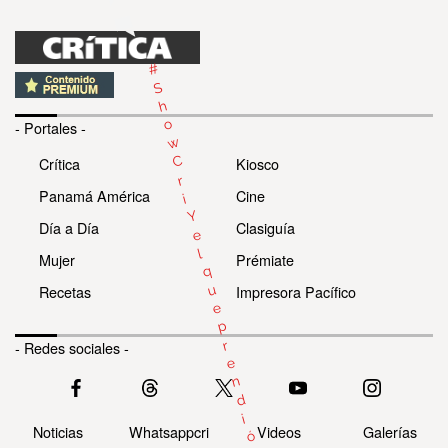
#
S
h
o
- Portales -
w
C
Crítica
Kiosco
r
Panamá América
Cine
i
Y
Día a Día
Clasiguía
e
l
Mujer
Prémiate
q
u
Recetas
Impresora Pacífico
e
p
r
- Redes sociales -
e
n
d
i
Noticias
Whatsappcri
Videos
Galerías
ó