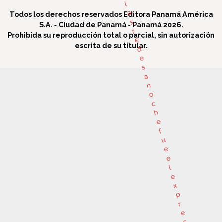
l
a
Todos los derechos reservados Editora Panamá América
s
S.A. - Ciudad de Panamá - Panamá 2026.
r
Prohibida su reproducción total o parcial, sin autorización
e
escrita de su titular.
d
e
s
a
n
o
c
h
e
f
u
e
e
l
e
x
p
r
e
s