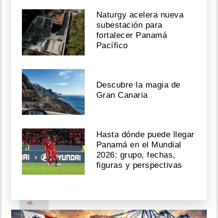
06,
Naturgy acelera nueva
2026
subestación para
fortalecer Panamá
Pacífico
"Acabo
de
sufrir
una
Descubre la magia de
agresión":
Gran Canaria
Mujer
le
soba
el
Hasta dónde puede llegar
rifle
Panamá en el Mundial
a
streamer
2026: grupo, fechas,
en
figuras y perspectivas
vivo
Agosto
06,
2026