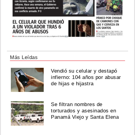
Perez
Hilton,
trasladado
a
un
hospital
tras
inquietante
transmisión
Más Leídas
Agosto
06,
Vendió su celular y destapó
2026
infierno: 104 años por abusar
de hijas e hijastra
Pty
Audio
Se filtran nombres de
responde
torturados y asesinados en
por
Panamá Viejo y Santa Elena
disputa
de
regalías