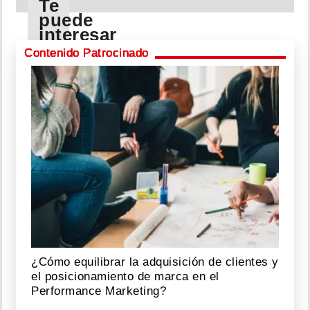
Te
puede
interesar
Contenido Patrocinado
Yemil
se
pone
fino
con
relojes
caros;
en
redes
se
habla
de
su
primer
¿Cómo equilibrar la adquisición de clientes y
show
el posicionamiento de marca en el
Performance Marketing?
Agosto