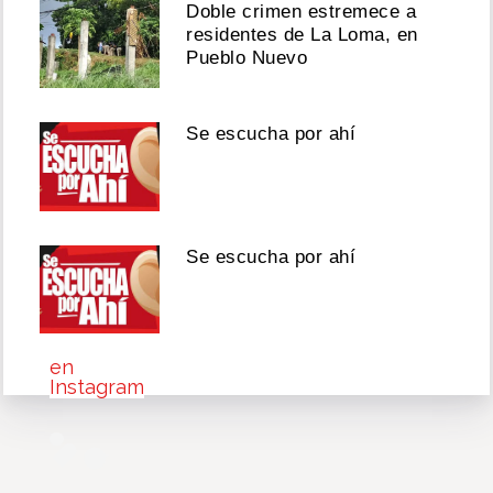
y
Doble crimen estremece a
canciones
residentes de La Loma, en
DE
Pueblo Nuevo
JAPANESE
Agosto
Se escucha por ahí
06,
2026
Se escucha por ahí
Ver
esta
publicación
en
Instagram