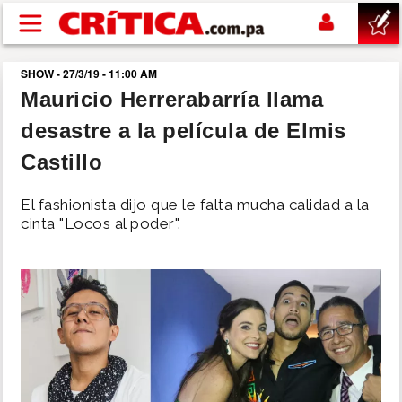
Pasar al contenido principal
SHOW - 27/3/19 - 11:00 AM
buscar
Mauricio Herrerabarría llama
desastre a la película de Elmis
SUCESOS
Castillo
NACIONAL
El fashionista dijo que le falta mucha calidad a la
cinta "Locos al poder".
POLÍTICA
SHOW
DEPORTES
MUNDO