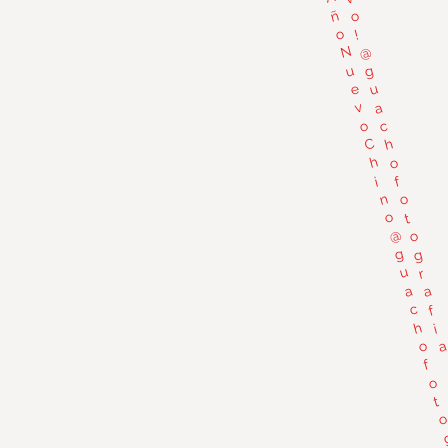
ñ
o
o
!
@
N
u
g
e
u
v
a
o
c
C
h
h
o
i
f
n
o
o
t
@
o
g
g
u
r
a
a
c
f
h
i
o
a
f
o
t