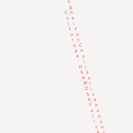
n
g
C
h
u
e
l
i
F
t
u
a
r
t
C
a
p
h
o
a
’
i
H
!
E
F
R
e
M
l
O
i
S
z
A
a
F
ñ
e
o
n
l
u
i
z
e
A
v