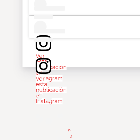
Ver
esta
publicación
en
Instagram
Ver
esta
publicación
en
Instagram
K
u