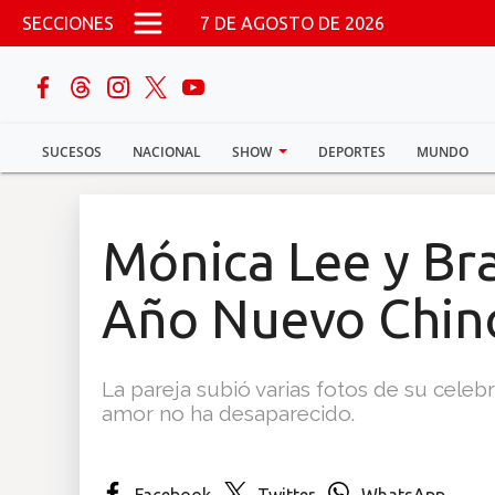
Pasar al contenido principal
SECCIONES
7 DE AGOSTO DE 2026
buscar
SUCESOS
NACIONAL
SHOW
DEPORTES
MUNDO
Sucesos
Nacional
Mónica Lee y Bra
Política
Año Nuevo Chino
Show
La pareja subió varias fotos de su celebr
Deportes
amor no ha desaparecido.
Mundo
Facebook
Twitter
WhatsApp