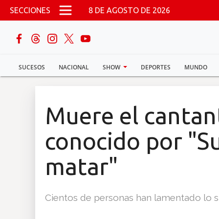
Pasar al contenido principal
SECCIONES
8 DE AGOSTO DE 2026
buscar
SUCESOS
NACIONAL
SHOW
DEPORTES
MUNDO
Sucesos
Nacional
Muere el cantant
Política
conocido por "S
Show
matar"
Deportes
Cientos de personas han lamentado lo su
Mundo