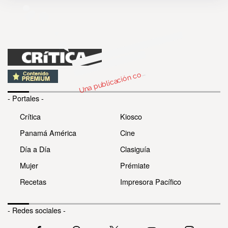
n
bl
c
c
par
d
Cri
c
P
n
má 
cri
c
p
U
m
2)
o
- Portales -
Crítica
Kiosco
Panamá América
Cine
Día a Día
Clasiguía
Mujer
Prémiate
Recetas
Impresora Pacífico
- Redes sociales -