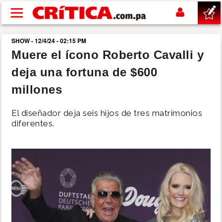
Pasar al contenido principal
SHOW - 12/4/24 - 02:15 PM
buscar
Muere el ícono Roberto Cavalli y
deja una fortuna de $600
SUCESOS
millones
NACIONAL
El diseñador deja seis hijos de tres matrimonios
diferentes.
POLÍTICA
SHOW
DEPORTES
MUNDO