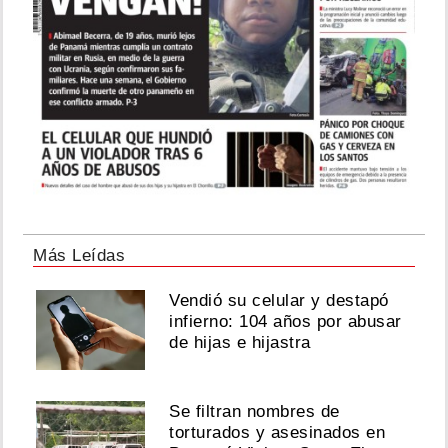
Perez
Hilton,
trasladado
a
un
hospital
tras
inquietante
transmisión
Más Leídas
Agosto
06,
Vendió su celular y destapó
2026
infierno: 104 años por abusar
de hijas e hijastra
Pty
Audio
Se filtran nombres de
responde
torturados y asesinados en
por