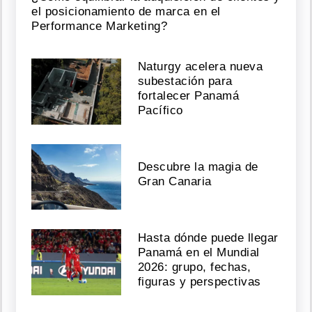
show
el posicionamiento de marca en el
Performance Marketing?
Agosto
06,
Naturgy acelera nueva
2026
subestación para
fortalecer Panamá
Pacífico
"Acabo
de
sufrir
una
Descubre la magia de
agresión":
Gran Canaria
Mujer
le
soba
el
Hasta dónde puede llegar
rifle
Panamá en el Mundial
a
streamer
2026: grupo, fechas,
en
figuras y perspectivas
vivo