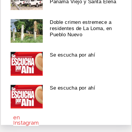
Panamá Viejo y Santa Elena
disputa
de
regalías
y
Doble crimen estremece a
canciones
residentes de La Loma, en
DE
Pueblo Nuevo
JAPANESE
Agosto
Se escucha por ahí
06,
2026
Se escucha por ahí
Ver
esta
publicación
en
Instagram