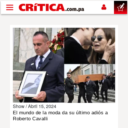
Pasar al contenido principal
buscar
SUCESOS
NACIONAL
POLÍTICA
SHOW
Show /
Abril 15, 2024
DEPORTES
El mundo de la moda da su último adiós a
Roberto Cavalli
MUNDO