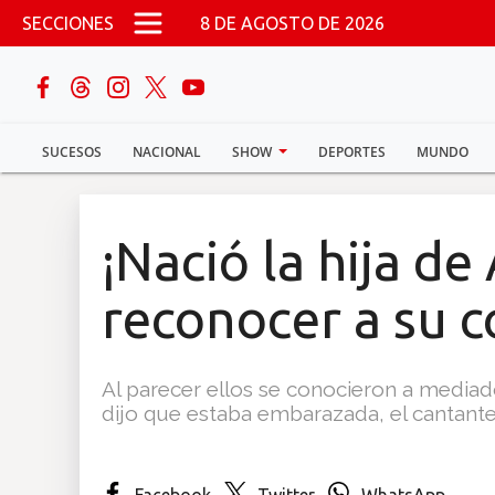
Pasar al contenido principal
SECCIONES
8 DE AGOSTO DE 2026
buscar
SUCESOS
NACIONAL
SHOW
DEPORTES
MUNDO
Sucesos
Nacional
¡Nació la hija de
Política
reconocer a su 
Show
Al parecer ellos se conocieron a media
Deportes
dijo que estaba embarazada, el cantante 
Mundo
Facebook
Twitter
WhatsApp