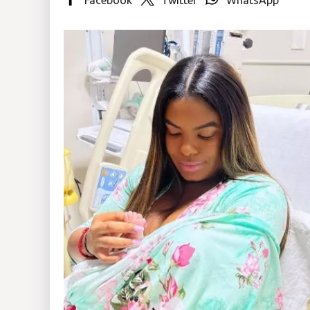
Insólitas
Multimedia
Impreso