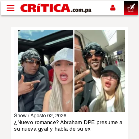
Pasar al contenido principal
buscar
SUCESOS
NACIONAL
POLÍTICA
SHOW
Show /
Agosto 02, 2026
DEPORTES
¿Nuevo romance? Abraham DPE presume a
su nueva gyal y habla de su ex
MUNDO