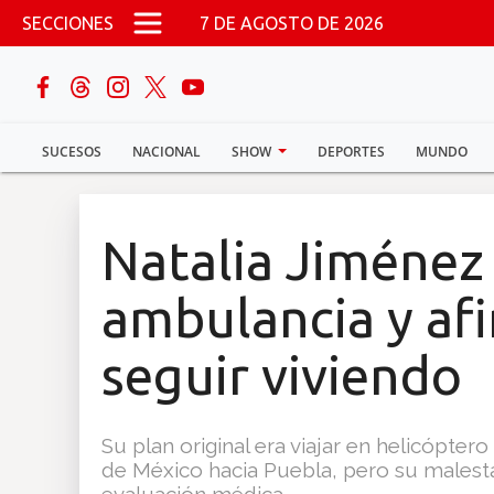
Pasar al contenido principal
SECCIONES
7 DE AGOSTO DE 2026
buscar
SUCESOS
NACIONAL
SHOW
DEPORTES
MUNDO
Sucesos
Nacional
Natalia Jiménez 
Política
ambulancia y af
Show
seguir viviendo
Deportes
Su plan original era viajar en helicópte
de México hacia Puebla, pero su malestar 
Mundo
evaluación médica.