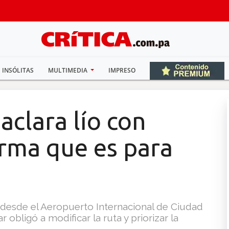
INSÓLITAS
MULTIMEDIA
IMPRESO
aclara lío con
irma que es para
ro desde el Aeropuerto Internacional de Ciudad
obligó a modificar la ruta y priorizar la