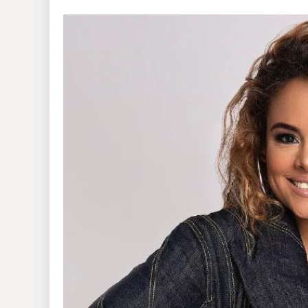
Insólitas
Multimedia
Impreso