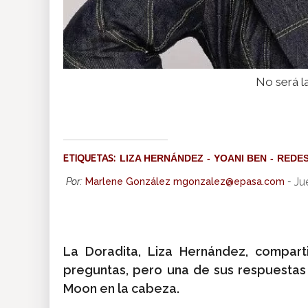
No será l
ETIQUETAS:
LIZA HERNÁNDEZ
YOANI BEN
REDE
Ju
Por:
Marlene González mgonzalez@epasa.com
-
La Doradita, Liza Hernández, compart
preguntas, pero una de sus respuestas 
Moon en la cabeza.