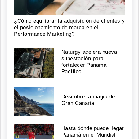
abuela
de
Ned
¿Cómo equilibrar la adquisición de clientes y
en
Spider-
el posicionamiento de marca en el
Man
Performance Marketing?
Agosto
Naturgy acelera nueva
05,
subestación para
2026
fortalecer Panamá
Pacífico
¡Hizo
una
Descubre la magia de
pausa
por
Gran Canaria
su
salud
mental!
Kiara
Hasta dónde puede llegar
revela
Panamá en el Mundial
por