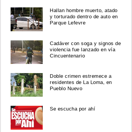
Canción
Hallan hombre muerto, atado
de
y torturado dentro de auto en
Ingrid
De
Parque Lefevre
Ycaza,
considerada
para
Cadáver con soga y signos de
nominación
violencia fue lanzado en vía
en
Cincuentenario
los
Latin
Grammy
Doble crimen estremece a
Agosto
residentes de La Loma, en
05,
Pueblo Nuevo
2026
Se escucha por ahí
Ver