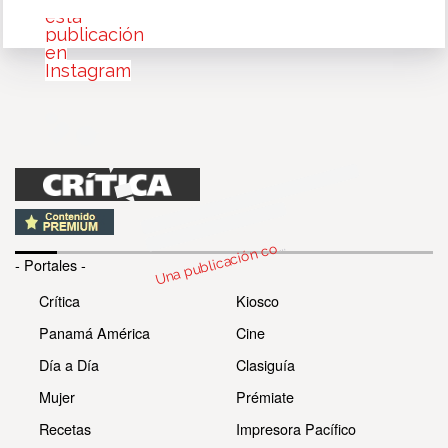
esta
publicación
en
Instagram
n
bl
c
c
par
d
Da
n
Kr
er 
@
e
da
U
m
u)
o
- Portales -
Crítica
Kiosco
Panamá América
Cine
Día a Día
Clasiguía
Mujer
Prémiate
Recetas
Impresora Pacífico