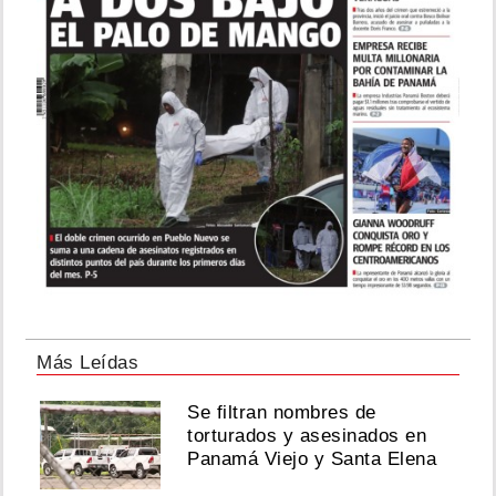
05,
2026
¡Rumbo
a
la
semifinal!
Karol
Wilson
avanza
en
Operación
Triunfo
EEUU
Más Leídas
Agosto
05,
Se filtran nombres de
torturados y asesinados en
2026
Panamá Viejo y Santa Elena