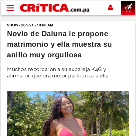
Pasar al contenido principal
SHOW - 20/9/21 - 10:00 AM
buscar
Novio de Daluna le propone
matrimonio y ella muestra su
SUCESOS
anillo muy orgullosa
NACIONAL
Muchos recordaron a su expareja K4G y
afirmaron que era mejor partido para ella.
POLÍTICA
SHOW
DEPORTES
MUNDO