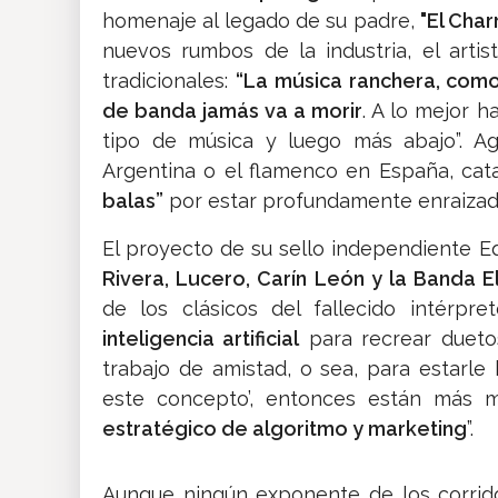
homenaje al legado de su padre,
"El Char
nuevos rumbos de la industria, el arti
tradicionales:
“La música ranchera, como 
de banda jamás va a morir
. A lo mejor 
tipo de música y luego más abajo”. Ag
Argentina o el flamenco en España, ca
balas”
por estar profundamente enraizado
El proyecto de su sello independiente 
Rivera, Lucero, Carín León y la Banda 
de los clásicos del fallecido intérpr
inteligencia artificial
para recrear duetos
trabajo de amistad, o sea, para estarle
este concepto’, entonces están más 
estratégico de algoritmo y marketing
”.
Aunque ningún exponente de los corrido