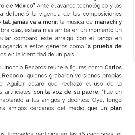
ro de México".
Ante el avance tecnológico y los
sta defendió la vigencia de las composiciones
tal, jamás va a morir
; la música de
mariachi y
habrá olas, estará más arriba en un momento un
uilar comparó este arraigo con el tango en
talogando a estos géneros como “
a prueba de
s en la identidad de un país.
Equinoccio Records reúne a figuras como
Carlos
El Recodo
, quienes grabaron versiones propias
ete. Aguilar aclaró que rechazó el uso de la
 artificiales
con la voz de su padre:
“Fue un
 hablando a tus amigos y decirles: ‘Oye, tengo
mis amigos cercanos del medio que un
plan
s tumbados participa en las 16 canciones, el