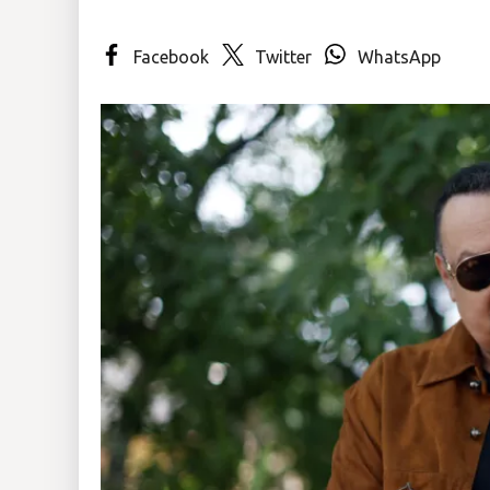
Insólitas
Facebook
Twitter
WhatsApp
Multimedia
Impreso