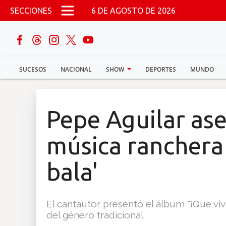
Pasar al contenido principal
SECCIONES
6 DE AGOSTO DE 2026
buscar
SUCESOS
NACIONAL
SHOW
DEPORTES
MUNDO
Sucesos
Nacional
Pepe Aguilar as
Política
música ranchera 
Show
bala'
Deportes
El cantautor presentó el álbum "¡Que viv
del género tradicional.
Mundo