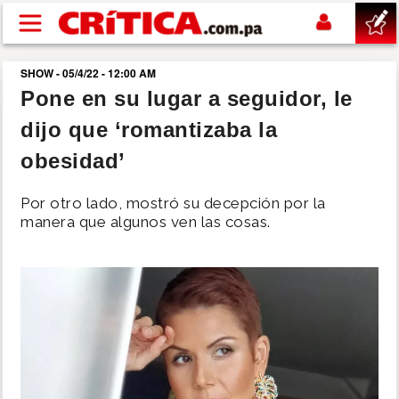
Pasar al contenido principal
SHOW - 05/4/22 - 12:00 AM
buscar
Pone en su lugar a seguidor, le
dijo que ‘romantizaba la
SUCESOS
obesidad’
NACIONAL
Por otro lado, mostró su decepción por la
manera que algunos ven las cosas.
POLÍTICA
SHOW
DEPORTES
MUNDO