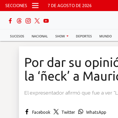
Pasar al contenido principal
SECCIONES
7 DE AGOSTO DE 2026
buscar
SUCESOS
NACIONAL
SHOW
DEPORTES
MUNDO
Sucesos
Nacional
Por dar su opini
Política
la ‘ñeck’ a Maur
Show
El expresentador afirmó que fue a ver "Lo
Deportes
Facebook
Twitter
WhatsApp
Mundo