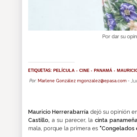
Por dar su opin
ETIQUETAS:
PELÍCULA
CINE
PANAMÁ
MAURICI
Ju
Por:
Marlene González mgonzalez@epasa.com
-
Mauricio Herrerabarría
dejó su opinión e
Castillo,
a su parecer, la
cinta panameña
mala, porque la primera es
"Congelados e