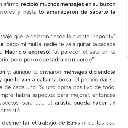
 afirmó,
recibió muchos mensajes en su buzón
orrores y hasta
lo amenazaron de sacarle la
nsaje que le dejaron desde la cuenta “Papopty”,
ra
, pago mi multa, nadie te va a quitar la sacada
que
Mauricio expresó:
“al parecer él sale en la
ario, pero
perro que ladra no muerde”.
ón
y, aunque le enviaron
mensajes diciéndole
y que le van a callar la boca
, él prefirió dar su
e de cada uno. “Si uno opina positivo de todo,
iempre habrá aspectos para mejorar, entonces
spectos para que el
artista pueda hacer un
 comentó.
a desmeritar el trabajo de Elmis
ni de los que