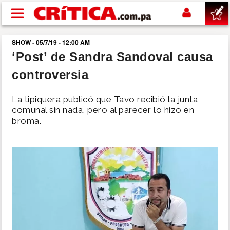
Pasar al contenido principal
SHOW - 05/7/19 - 12:00 AM
buscar
‘Post’ de Sandra Sandoval causa
controversia
SUCESOS
La tipiquera publicó que Tavo recibió la junta
NACIONAL
comunal sin nada, pero al parecer lo hizo en
broma.
POLÍTICA
SHOW
DEPORTES
MUNDO