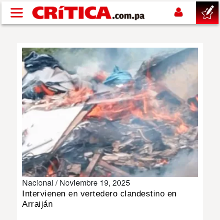
Pasar al contenido principal
buscar
SUCESOS
NACIONAL
POLÍTICA
SHOW
Nacional /
Noviembre 19, 2025
DEPORTES
Intervienen en vertedero clandestino en
Arraiján
MUNDO