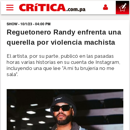
Pasar al contenido principal
SHOW - 10/1/23 - 04:00 PM
buscar
Reguetonero Randy enfrenta una
querella por violencia machista
SUCESOS
El artista, por su parte, publicó en las pasadas
NACIONAL
horas varias historias en su cuenta de Instagram,
incluyendo una que lee "A mí tu brujería no me
sala".
POLÍTICA
SHOW
DEPORTES
MUNDO