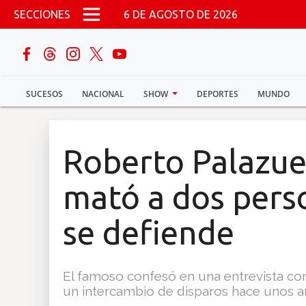
Pasar al contenido principal
SECCIONES
6 DE AGOSTO DE 2026
buscar
SUCESOS
NACIONAL
SHOW
DEPORTES
MUNDO
Sucesos
Nacional
Roberto Palazue
Política
mató a dos perso
Show
se defiende
Deportes
El famoso confesó en una entrevista co
un intercambio de disparos hace unos a
Mundo