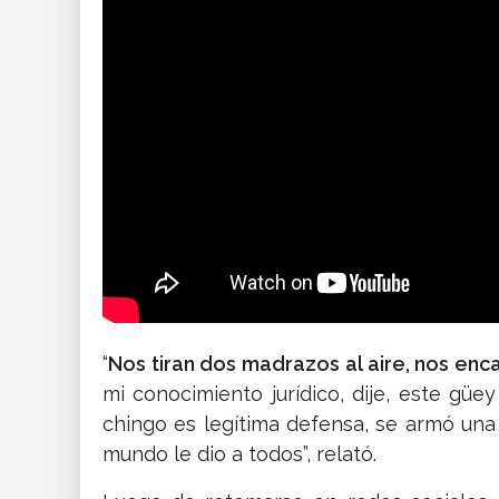
“
Nos tiran dos madrazos al aire, nos enc
mi conocimiento jurídico, dije, este güey
chingo es legítima defensa, se armó un
mundo le dio a todos”, relató.