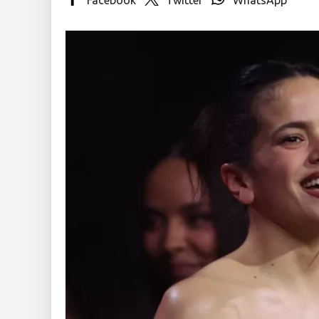
Insólitas
Multimedia
Impreso