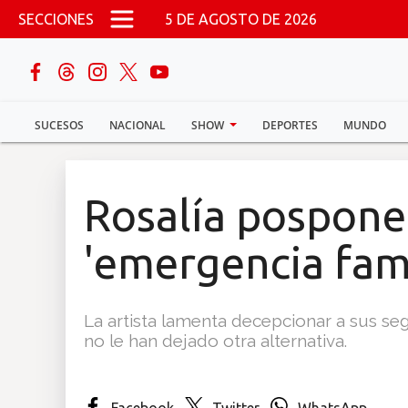
Pasar al contenido principal
SECCIONES
5 DE AGOSTO DE 2026
buscar
SUCESOS
NACIONAL
SHOW
DEPORTES
MUNDO
Sucesos
Nacional
Rosalía pospone
Política
'emergencia fami
Show
La artista lamenta decepcionar a sus seg
Deportes
no le han dejado otra alternativa.
Mundo
Facebook
Twitter
WhatsApp