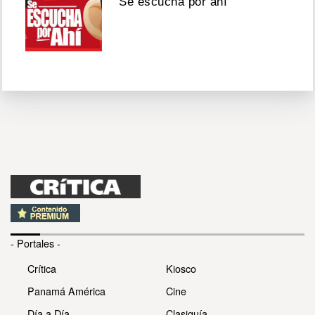
Se escucha por ahí
- Portales -
Crítica
Kiosco
Panamá América
Cine
Día a Día
Clasiguía