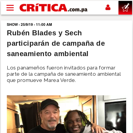
Pasar al contenido principal
SHOW - 25/9/19 - 11:00 AM
buscar
Rubén Blades y Sech
participarán de campaña de
SUCESOS
saneamiento ambiental
NACIONAL
Los panameños fueron invitados para formar
parte de la campaña de saneamiento ambiental
POLÍTICA
que promueve Marea Verde.
SHOW
DEPORTES
MUNDO