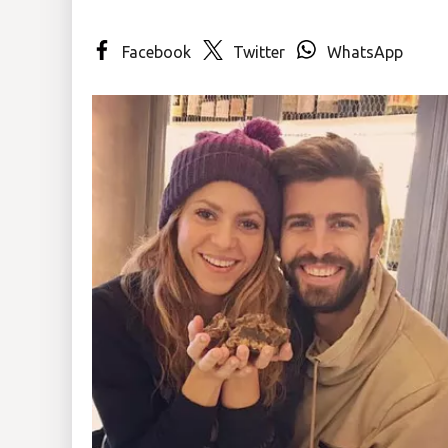
Insólitas
Facebook
Twitter
WhatsApp
Multimedia
Impreso