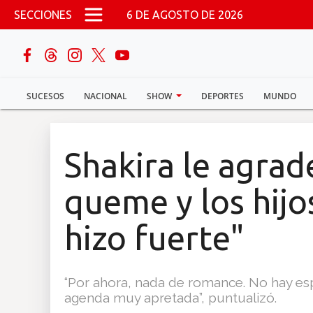
Pasar al contenido principal
SECCIONES
6 DE AGOSTO DE 2026
buscar
SUCESOS
NACIONAL
SHOW
DEPORTES
MUNDO
Sucesos
Nacional
Shakira le agrad
Política
queme y los hijos
Show
hizo fuerte"
Deportes
“Por ahora, nada de romance. No hay esp
agenda muy apretada”, puntualizó.
Mundo