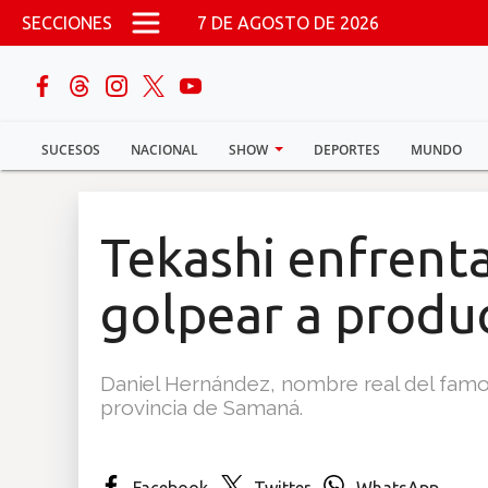
Pasar al contenido principal
SECCIONES
7 DE AGOSTO DE 2026
buscar
SUCESOS
NACIONAL
SHOW
DEPORTES
MUNDO
Sucesos
Nacional
Tekashi enfrentar
Política
golpear a produ
Show
Daniel Hernández, nombre real del famo
Deportes
provincia de Samaná.
Mundo
Facebook
Twitter
WhatsApp