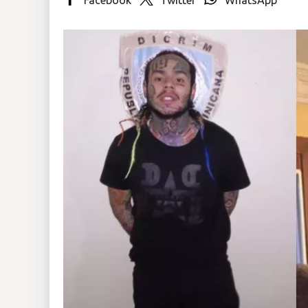
Insólitas
Multimedia
Impreso