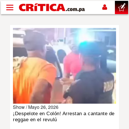
Pasar al contenido principal
buscar
SUCESOS
NACIONAL
POLÍTICA
SHOW
Show /
Mayo 26, 2026
DEPORTES
¡Despelote en Colón! Arrestan a cantante de
reggae en el revulú
MUNDO