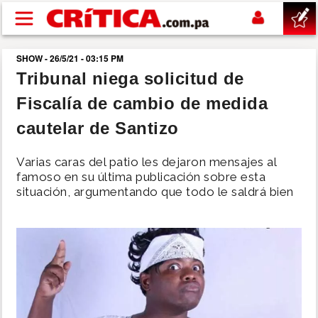
Pasar al contenido principal
SHOW - 26/5/21 - 03:15 PM
buscar
Tribunal niega solicitud de
Fiscalía de cambio de medida
SUCESOS
cautelar de Santizo
NACIONAL
Varias caras del patio les dejaron mensajes al
famoso en su última publicación sobre esta
POLÍTICA
situación, argumentando que todo le saldrá bien
SHOW
DEPORTES
MUNDO