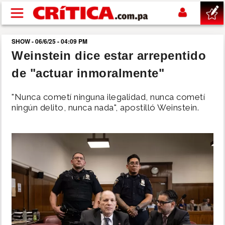
Pasar al contenido principal
SHOW - 06/6/25 - 04:09 PM
buscar
Weinstein dice estar arrepentido
de "actuar inmoralmente"
SUCESOS
"Nunca cometí ninguna ilegalidad, nunca cometí
NACIONAL
ningún delito, nunca nada", apostilló Weinstein.
POLÍTICA
SHOW
DEPORTES
MUNDO