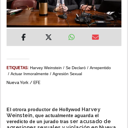
INSÓLITAS
MULTIMEDIA
IMPRESO
ETIQUETAS:
Harvey Weinstein
Se Declaró
Arrepentido
Actuar Inmoralmente
Agresión Sexual
Nueva York / EFE
Harvey
El otrora productor de Hollywod
Weinstein
, que actualmente aguarda el
ser acusado de
veredicto de un jurado tras
agresiones sexuales y violación en Nueva