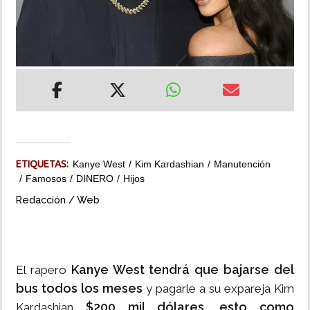
INSÓLITAS
MULTIMEDIA
IMPRESO
ETIQUETAS:
Kanye West
Kim Kardashian
Manutención
Famosos
DINERO
Hijos
Redacción / Web
Kanye West tendrá que bajarse del
El rapero
bus todos los meses
y pagarle a su expareja Kim
$200 mil dólares, esto como
Kardashian