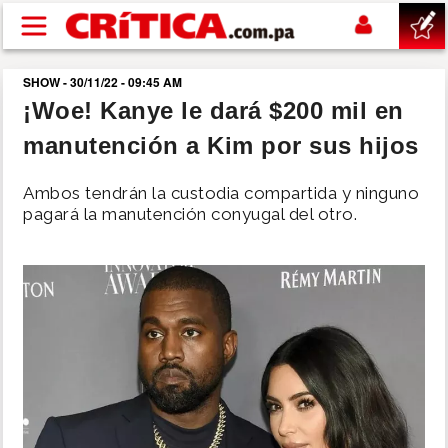
Pasar al contenido principal
SHOW - 30/11/22 - 09:45 AM
buscar
¡Woe! Kanye le dará $200 mil en
manutención a Kim por sus hijos
SUCESOS
Ambos tendrán la custodia compartida y ninguno
NACIONAL
pagará la manutención conyugal del otro.
POLÍTICA
SHOW
DEPORTES
MUNDO