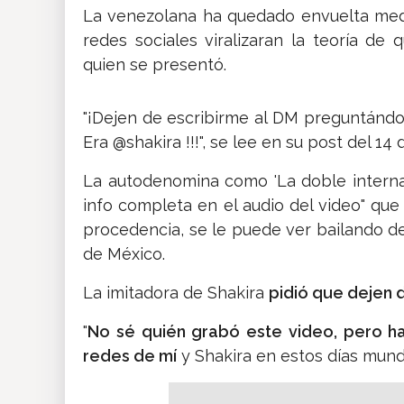
La venezolana ha quedado envuelta med
redes sociales viralizaran la teoría d
quien se presentó.
"¡Dejen de escribirme al DM preguntándom
Era @shakira !!!", se lee en su post del 14 d
La autodenomina como 'La doble internac
info completa en el audio del video" que 
procedencia, se le puede ver bailando d
de México.
La imitadora de Shakira
pidió que dejen d
"
No sé quién grabó este video, pero ha
redes de mí
y Shakira en estos días mundia