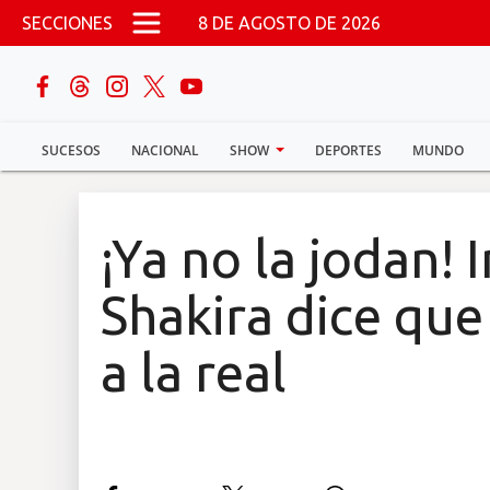
Pasar al contenido principal
SECCIONES
8 DE AGOSTO DE 2026
buscar
SUCESOS
NACIONAL
SHOW
DEPORTES
MUNDO
Sucesos
Nacional
¡Ya no la jodan!
Política
Shakira dice que
Show
a la real
Deportes
Mundo