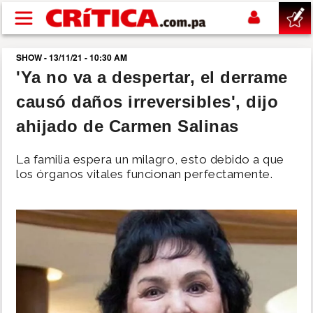
Pasar al contenido principal
SHOW - 13/11/21 - 10:30 AM
buscar
'Ya no va a despertar, el derrame
causó daños irreversibles', dijo
SUCESOS
ahijado de Carmen Salinas
NACIONAL
La familia espera un milagro, esto debido a que
los órganos vitales funcionan perfectamente.
POLÍTICA
SHOW
DEPORTES
MUNDO