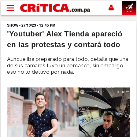
Pasar al contenido principal
SHOW - 27/10/23 - 12:45 PM
buscar
'Youtuber' Alex Tienda apareció
en las protestas y contará todo
SUCESOS
Aunque iba preparado para todo, detalla que una
NACIONAL
de sus cámaras tuvo un percance, sin embargo,
eso no lo detuvo por nada.
POLÍTICA
SHOW
DEPORTES
MUNDO