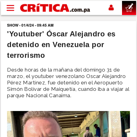
Pasar al contenido principal
SHOW - 01/4/24 - 09:45 AM
buscar
'Youtuber' Óscar Alejandro es
detenido en Venezuela por
SUCESOS
terrorismo
NACIONAL
Desde horas de la mañana del domingo 31 de
marzo, el youtuber venezolano Oscar Alejandro
POLÍTICA
Pérez Martínez, fue detenido en el Aeropuerto
Simón Bolívar de Maiquetía, cuando iba a viajar al
parque Nacional Canaima.
SHOW
DEPORTES
MUNDO