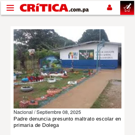
Pasar al contenido principal
buscar
SUCESOS
NACIONAL
POLÍTICA
SHOW
Nacional /
Septiembre 08, 2025
DEPORTES
Padre denuncia presunto maltrato escolar en
primaria de Dolega
MUNDO