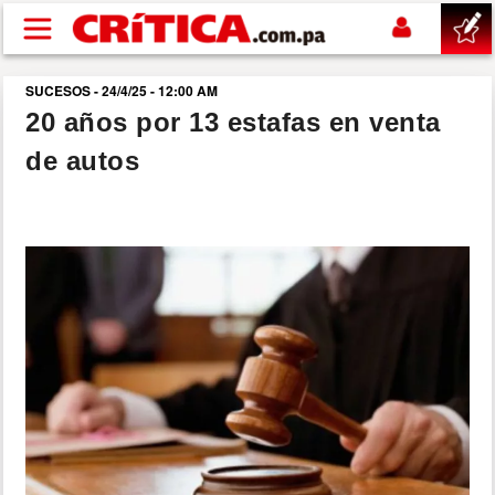
Pasar al contenido principal
SUCESOS - 24/4/25 - 12:00 AM
buscar
20 años por 13 estafas en venta
de autos
SUCESOS
NACIONAL
POLÍTICA
SHOW
DEPORTES
MUNDO